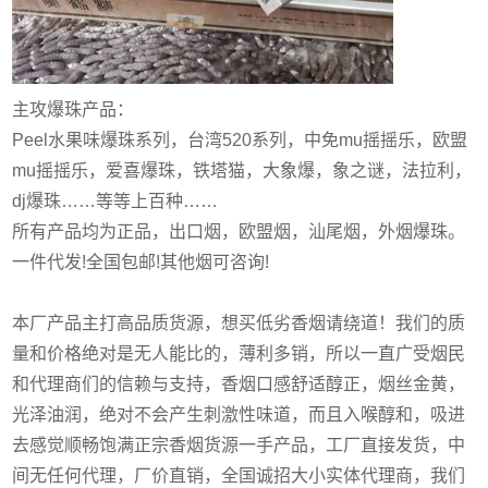
主攻爆珠产品：
Peel水果味爆珠系列，台湾520系列，中免mu摇摇乐，欧盟
mu摇摇乐，爱喜爆珠，铁塔猫，大象爆，象之谜，法拉利，
dj爆珠……等等上百种……
所有产品均为正品，出口烟，欧盟烟，汕尾烟，外烟爆珠。
一件代发!全国包邮!其他烟可咨询!
本厂产品主打高品质货源，想买低劣香烟请绕道！我们的质
量和价格绝对是无人能比的，薄利多销，所以一直广受烟民
和代理商们的信赖与支持，香烟口感舒适醇正，烟丝金黄，
光泽油润，绝对不会产生刺激性味道，而且入喉醇和，吸进
去感觉顺畅饱满正宗香烟货源一手产品，工厂直接发货，中
间无任何代理，厂价直销，全国诚招大小实体代理商，我们