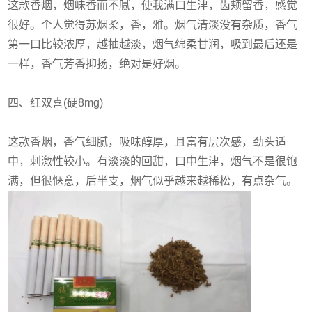
这款香烟，烟味香而不腻，使我满口生津，齿颊留香，感觉
很好。个人觉得苏烟柔，香，雅。烟气清淡没有杂质，香气
第一口比较浓厚，越抽越淡，烟气绵柔甘润，吸到最后还是
一样，香气芳香抑扬，绝对是好烟。
四、红双喜(硬8mg)
这款香烟，香气细腻，吸味醇厚，且富有层次感，劲头适
中，刺激性较小。有淡淡的回甜，口中生津，烟气不是很饱
满，但很惬意，后半支，烟气似乎越来越稀松，有点杂气。