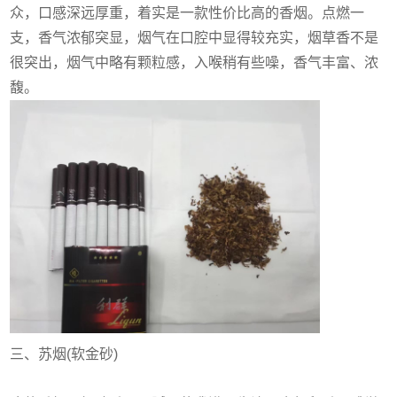
众，口感深远厚重，着实是一款性价比高的香烟。点燃一
支，香气浓郁突显，烟气在口腔中显得较充实，烟草香不是
很突出，烟气中略有颗粒感，入喉稍有些噪，香气丰富、浓
馥。
三、苏烟(软金砂)