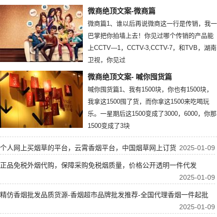
微商绝顶文案-微商篇
微商篇1、谁以后再说微商这一行是传销，我一
巴掌把你拍墙上去！你见过哪个传销的产品能
上CCTV—1，CCTV-3,CCTV-7，和TVB，湖南
卫视，你见过
微商绝顶文案- 喊你囤货篇
喊你囤货篇1、我有1500块，你也有1500块，
我拿这1500囤了货，而你拿这1500来吃喝玩
乐。一星期后这1500变成了3000，6000，你那
1500变成了3块
个人网上买烟草的平台，云霄香烟平台，中国烟草网上订货
2025-01-09
正品免税外烟代购，保障采购免税烟质量，价格公开透明一件代发
2025-01-09
精仿香烟批发品质货源-香烟超市品牌批发推荐-全国代理香烟一件起批
2025-01-09